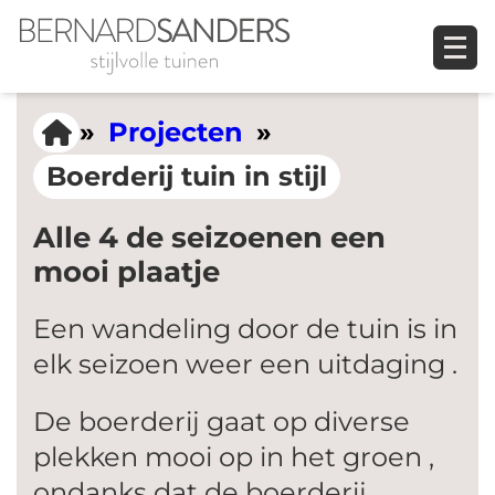
Ga
naar
de
inhoud
»
Projecten
»
Boerderij tuin in stijl
Alle 4 de seizoenen een
mooi plaatje
Een wandeling door de tuin is in
elk seizoen weer een uitdaging .
De boerderij gaat op diverse
plekken mooi op in het groen ,
ondanks dat de boerderij