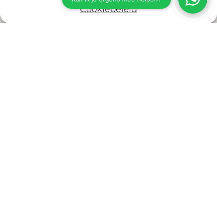
Cookiebeleid
Meer weten?
Wil je meer weten over Bernard en zijn
unieke werkwijze? Neem een kijkje op
onze Werkwijze-pagina en ontdek hoe
Bernard Sanders jouw tuindromen tot
leven kan brengen.
Welkom bij Bernard Sanders – waar de
natuur tot leven komt in jouw eigen
achtertuin!
Bekijk onze werkwijze