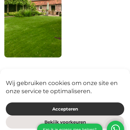
Wij gebruiken cookies om onze site en
‹
Vorige
onze service te optimaliseren.
Voortuin Gemonde
Volgende
›
Accepteren
Schooltuin Jacob Roelandslyceum
Bekijk voorkeuren